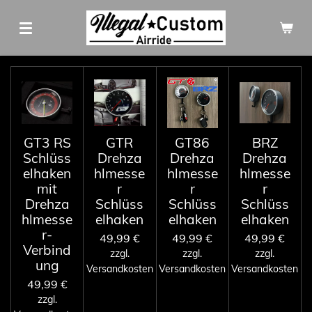
Zum
Hauptinhalt
springen
GT3 RS
GTR
GT86
BRZ
Schlüss
Drehza
Drehza
Drehza
elhaken
hlmesse
hlmesse
hlmesse
mit
r
r
r
Drehza
Schlüss
Schlüss
Schlüss
hlmesse
elhaken
elhaken
elhaken
r-
49,99 €
49,99 €
49,99 €
Verbind
zzgl.
zzgl.
zzgl.
ung
Versandkosten
Versandkosten
Versandkosten
49,99 €
zzgl.