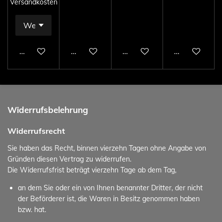
Versandkosten
In den Warenkorb
In den Warenkorb
In den Warenkorb
In den Ware
Widerrufsbelehrung
Widerrufsrecht
Sie haben das Recht, binnen vierzehn Tagen ohne Angabe von
Gründen diesen Vertrag zu widerrufen.
Die Widerrufsfrist beträgt vierzehn Tage ab dem Tag,
an dem Sie oder ein von Ihnen benannter Dritter, der nicht
der Beförderer ist, die Waren in Besitz genommen haben
bzw. hat.