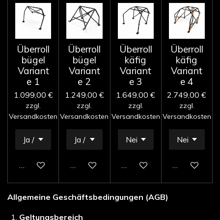
Überroll
Überroll
Überroll
Überroll
bügel
bügel
käfig
käfig
Variant
Variant
Variant
Variant
e 1
e 2
e 3
e 4
1.099,00 €
1.249,00 €
1.649,00 €
2.749,00 €
zzgl.
zzgl.
zzgl.
zzgl.
Versandkosten
Versandkosten
Versandkosten
Versandkosten
In den Warenkorb
In den Warenkorb
In den Warenkorb
In den Waren
Allgemeine Geschäftsbedingungen (AGB)
Geltungsbereich