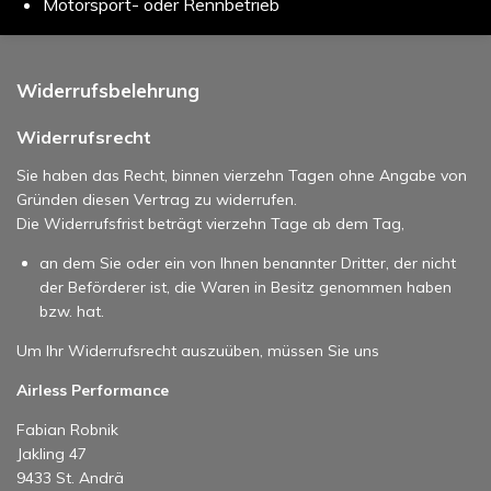
Motorsport- oder Rennbetrieb
Widerrufsbelehrung
Widerrufsrecht
Sie haben das Recht, binnen vierzehn Tagen ohne Angabe von
Gründen diesen Vertrag zu widerrufen.
Die Widerrufsfrist beträgt vierzehn Tage ab dem Tag,
an dem Sie oder ein von Ihnen benannter Dritter, der nicht
der Beförderer ist, die Waren in Besitz genommen haben
bzw. hat.
Um Ihr Widerrufsrecht auszuüben, müssen Sie uns
Airless Performance
Fabian Robnik
Jakling 47
9433 St. Andrä