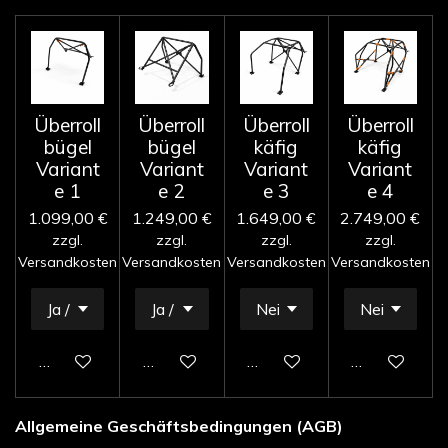
Überroll
Überroll
Überroll
Überroll
bügel
bügel
käfig
käfig
Variant
Variant
Variant
Variant
e 1
e 2
e 3
e 4
1.099,00 €
1.249,00 €
1.649,00 €
2.749,00 €
zzgl.
zzgl.
zzgl.
zzgl.
Versandkosten
Versandkosten
Versandkosten
Versandkosten
In den Warenkorb
In den Warenkorb
In den Warenkorb
In den Waren
Allgemeine Geschäftsbedingungen (AGB)