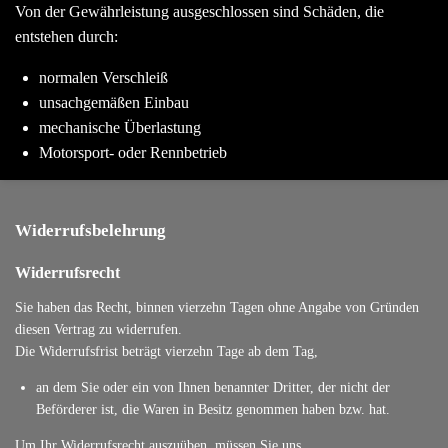
Von der Gewährleistung ausgeschlossen sind Schäden, die
entstehen durch:
normalen Verschleiß
unsachgemäßen Einbau
mechanische Überlastung
Motorsport- oder Rennbetrieb
Widerrufsbelehrung
Widerrufsrecht
Sie haben das Recht, binnen vierzehn Tagen ohne Angabe von Gründen
diesen Vertrag zu widerrufen.
Die Widerrufsfrist beträgt vierzehn Tage ab dem Tag,
an dem Sie oder ein von Ihnen benannter Dritter, der nicht der
Beförderer ist, die Waren in Besitz genommen haben bzw. hat.
Um Ihr Widerrufsrecht auszuüben, müssen Sie uns