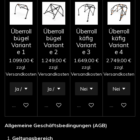
Überroll
Überroll
Überroll
Überroll
bügel
bügel
käfig
käfig
Variant
Variant
Variant
Variant
e 1
e 2
e 3
e 4
1.099,00 €
1.249,00 €
1.649,00 €
2.749,00 €
zzgl.
zzgl.
zzgl.
zzgl.
Versandkosten
Versandkosten
Versandkosten
Versandkosten
In den Warenkorb
In den Warenkorb
In den Warenkorb
In den Waren
Allgemeine Geschäftsbedingungen (AGB)
Geltungsbereich