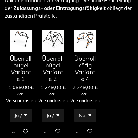
Dokumentationen zur Verfügung. Die finale Beurteilung
der
Zulassungs- oder Eintragungsfähigkeit
obliegt der
zuständigen Prüfstelle.
Überroll
Überroll
Überroll
bügel
bügel
käfig
Variant
Variant
Variant
e 1
e 2
e 4
1.099,00 €
1.249,00 €
2.749,00 €
zzgl.
zzgl.
zzgl.
Versandkosten
Versandkosten
Versandkosten
In den Warenkorb
In den Warenkorb
In den Warenkorb