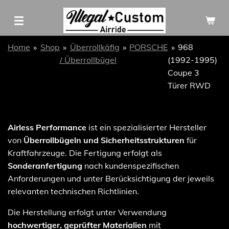
Zum
Hauptinhalt
springen
Home
»
Shop
»
Überrollkäfig
»
PORSCHE
»
968
/ Überrollbügel
(1992-1995)
Coupe 3
Türer RWD
Airless Performance
ist ein spezialisierter Hersteller
von
Überrollbügeln und Sicherheitsstrukturen
für
Kraftfahrzeuge. Die Fertigung erfolgt als
Sonderanfertigung
nach kundenspezifischen
Anforderungen und unter Berücksichtigung der jeweils
relevanten technischen Richtlinien.
Die Herstellung erfolgt unter Verwendung
hochwertiger, geprüfter Materialien
mit