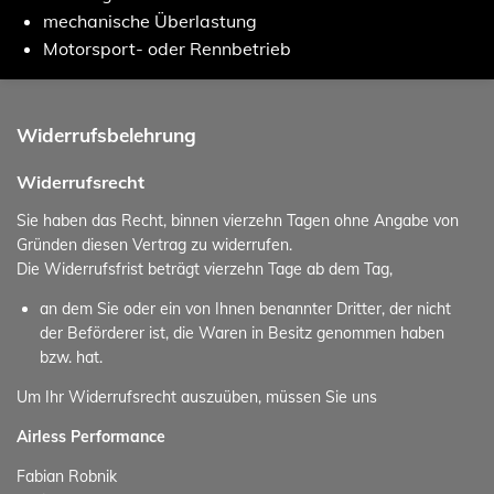
mechanische Überlastung
Motorsport- oder Rennbetrieb
Widerrufsbelehrung
Widerrufsrecht
Sie haben das Recht, binnen vierzehn Tagen ohne Angabe von
Gründen diesen Vertrag zu widerrufen.
Die Widerrufsfrist beträgt vierzehn Tage ab dem Tag,
an dem Sie oder ein von Ihnen benannter Dritter, der nicht
der Beförderer ist, die Waren in Besitz genommen haben
bzw. hat.
Um Ihr Widerrufsrecht auszuüben, müssen Sie uns
Airless Performance
Fabian Robnik