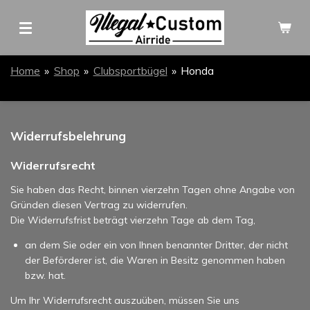
Zum
Hauptinhalt
springen
Home
»
Shop
»
Clubsportbügel
»
Honda
Widerrufsbelehrung
Widerrufsrecht
Sie haben das Recht, binnen vierzehn Tagen ohne Angabe von
Gründen diesen Vertrag zu widerrufen.
Die Widerrufsfrist beträgt vierzehn Tage ab dem Tag,
an dem Sie oder ein von Ihnen benannter Dritter, der nicht
der Beförderer ist, die Waren in Besitz genommen haben
bzw. hat.
Um Ihr Widerrufsrecht auszuüben, müssen Sie uns