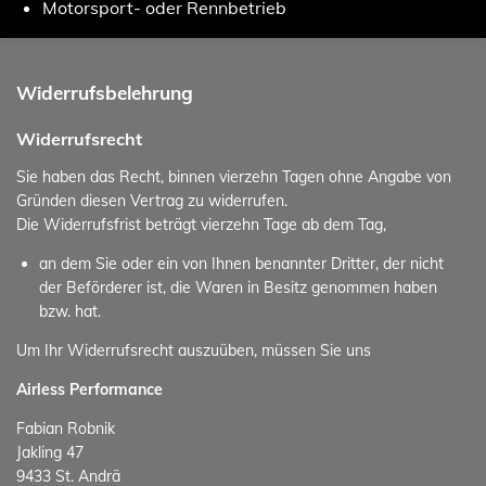
Motorsport- oder Rennbetrieb
Widerrufsbelehrung
Widerrufsrecht
Sie haben das Recht, binnen vierzehn Tagen ohne Angabe von
Gründen diesen Vertrag zu widerrufen.
Die Widerrufsfrist beträgt vierzehn Tage ab dem Tag,
an dem Sie oder ein von Ihnen benannter Dritter, der nicht
der Beförderer ist, die Waren in Besitz genommen haben
bzw. hat.
Um Ihr Widerrufsrecht auszuüben, müssen Sie uns
Airless Performance
Fabian Robnik
Jakling 47
9433 St. Andrä