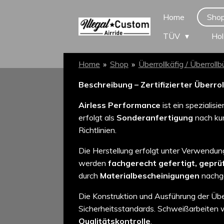
Zum
Home
Sho
Hauptinhalt
TÜV
Hol
springen
Home
»
Shop
»
Überrollkäfig / Überrollb
Beschreibung – Zertifizierter Überro
Airless Performance
ist ein spezialisi
erfolgt als
Sonderanfertigung
nach kun
Richtlinien.
Die Herstellung erfolgt unter Verwendu
werden
fachgerecht gefertigt, geprü
durch
Materialbescheinigungen
nachg
Die Konstruktion und Ausführung der Über
Sicherheitsstandards. Schweißarbeiten
Qualitätskontrolle
.