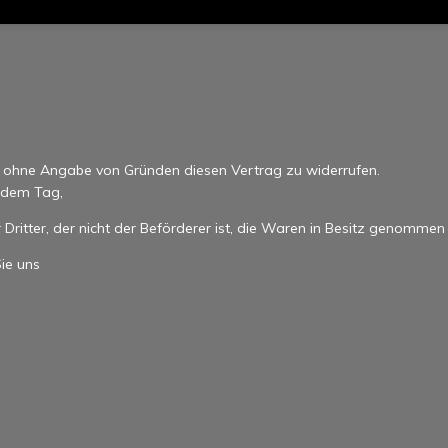
n ohne Angabe von Gründen diesen Vertrag zu widerrufen.
b dem Tag,
Dritter, der nicht der Beförderer ist, die Waren in Besitz genommen
ie uns