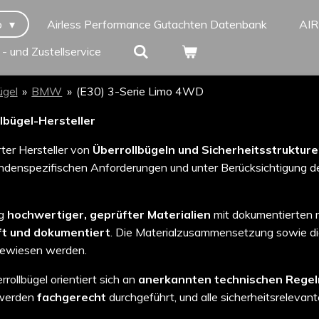
p
Airless Performance Gutachten Datenbank
AI
 - und Zustellservice
ügel
»
BMW
»
(E30) 3-Serie Limo 4WD
llbügel-Hersteller
erter Hersteller von
Überrollbügeln und Sicherheitsstruktur
denspezifischen Anforderungen und unter Berücksichtigung de
ng
hochwertiger, geprüfter Materialien
mit dokumentierten 
ft und dokumentiert
. Die Materialzusammensetzung sowie d
ewiesen werden.
rollbügel orientiert sich an
anerkannten technischen Regel
 werden
fachgerecht
durchgeführt, und alle sicherheitsrelevant