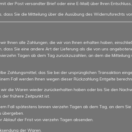
n mit der Post versandter Brief oder eine E-Mail) über Ihren Entschlus
s, dass Sie die Mitteilung über die Ausübung des Widerrufsrechts vo
ir Ihnen alle Zahlungen, die wir von Ihnen erhalten haben, einschlie
n, dass Sie eine andere Art der Lieferung als die von uns angebote
 vierzehn Tagen ab dem Tag zurückzuzahlen, an dem die Mitteilung ü
e Zahlungsmittel, das Sie bei der ursprünglichen Transaktion einge
keinem Fall werden Ihnen wegen dieser Rückzahlung Entgelte berechn
 wir die Waren wieder zurückerhalten haben oder bis Sie den Nachw
er frühere Zeitpunkt ist.
dem Fall spätestens binnen vierzehn Tagen ab dem Tag, an dem Sie
u übergeben.
or Ablauf der Frist von vierzehn Tagen absenden.
ücksendung der Waren.