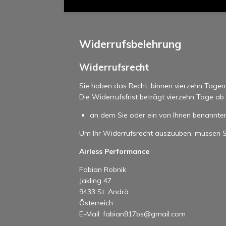
Widerrufsbelehrung
Widerrufsrecht
Sie haben das Recht, binnen vierzehn Tage
Die Widerrufsfrist beträgt vierzehn Tage a
an dem Sie oder ein von Ihnen benannter 
Um Ihr Widerrufsrecht auszuüben, müssen S
Airless Performance
Fabian Robnik
Jakling 47
9433 St. Andrä
Österreich
E-Mail: fabian917bs@gmail.com