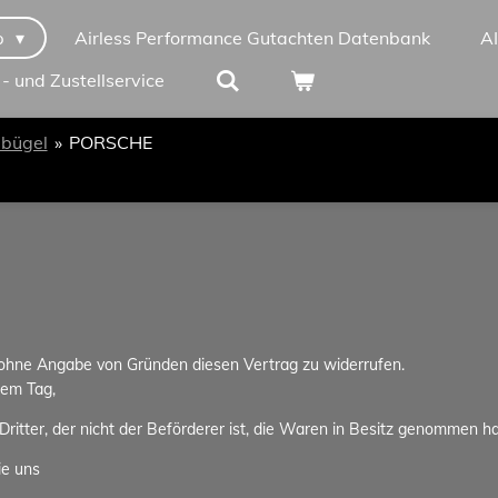
p
Airless Performance Gutachten Datenbank
A
 - und Zustellservice
lbügel
»
PORSCHE
 ohne Angabe von Gründen diesen Vertrag zu widerrufen.
dem Tag,
ritter, der nicht der Beförderer ist, die Waren in Besitz genommen h
ie uns