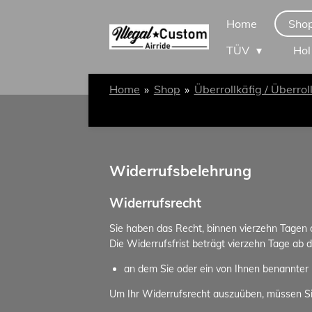
Zum
Home
Sho
Hauptinhalt
TÜV
Hol
springen
Home
»
Shop
»
Überrollkäfig / Überrol
Widerrufsbelehrung
Widerrufsrecht
Sie haben das Recht, binnen vierzehn Tagen
Die Widerrufsfrist beträgt vierzehn Tage ab 
an dem Sie oder ein von Ihnen benannter D
Um Ihr Widerrufsrecht auszuüben, müssen S