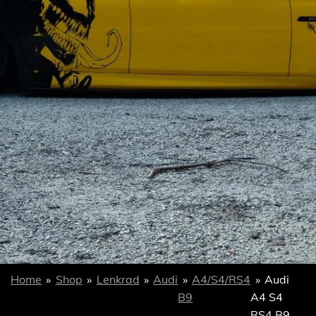
Home
»
Shop
»
Lenkrad
»
Audi
»
A4/S4/RS4
»
Audi
B9
A4 S4
RS4 B9