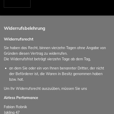
Widerrufsbelehrung
Widerrufsrecht
Sie haben das Recht, binnen vierzehn Tagen ohne Angabe von
Gründen diesen Vertrag zu widerrufen.
Die Widerrufsfrist beträgt vierzehn Tage ab dem Tag,
an dem Sie oder ein von Ihnen benannter Dritter, der nicht
der Beförderer ist, die Waren in Besitz genommen haben
bzw. hat.
Um Ihr Widerrufsrecht auszuüben, müssen Sie uns
Airless Performance
Fabian Robnik
Jakling 47