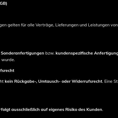
AGB)
n gelten für alle Verträge, Lieferungen und Leistungen vo
s
Sonderanfertigungen
bzw.
kundenspezifische Anfertigun
t wurde.
fsrecht
eht
kein Rückgabe-, Umtausch- oder Widerrufsrecht
. Eine S
rfolgt ausschließlich auf eigenes Risiko des Kunden
.