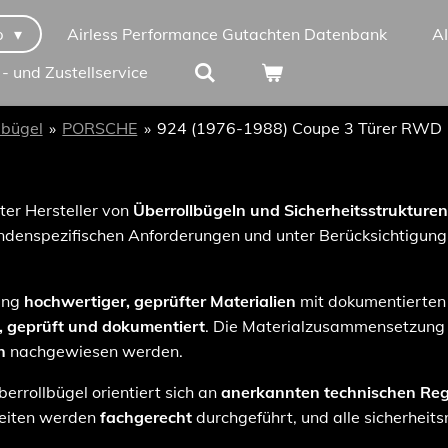
p
Airless Performance Gutachten Datenbank
A
 - und Zustellservice
lbügel
»
PORSCHE
»
924 (1976-1988) Coupe 3 Türer RWD
rter Hersteller von
Überrollbügeln und Sicherheitsstrukturen
denspezifischen Anforderungen und unter Berücksichtigung 
dung
hochwertiger, geprüfter Materialien
mit dokumentierten
t, geprüft und dokumentiert
. Die Materialzusammensetzung 
n
nachgewiesen werden.
errollbügel orientiert sich an
anerkannten technischen Reg
beiten werden
fachgerecht
durchgeführt, und alle sicherheits