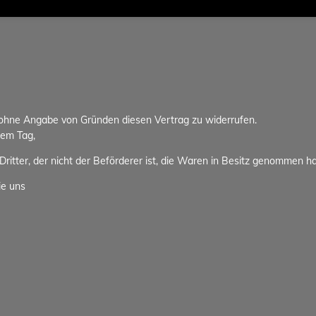
 ohne Angabe von Gründen diesen Vertrag zu widerrufen.
dem Tag,
ritter, der nicht der Beförderer ist, die Waren in Besitz genommen h
ie uns