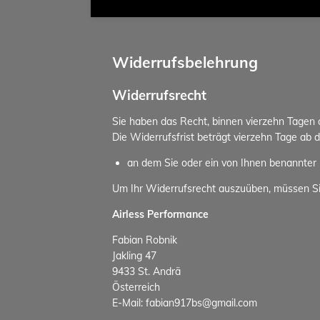
Widerrufsbelehrung
Widerrufsrecht
Sie haben das Recht, binnen vierzehn Tagen
Die Widerrufsfrist beträgt vierzehn Tage ab 
an dem Sie oder ein von Ihnen benannter D
Um Ihr Widerrufsrecht auszuüben, müssen S
Airless Performance
Fabian Robnik
Jakling 47
9433 St. Andrä
Österreich
E-Mail: fabian917bs@gmail.com