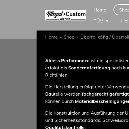
Zum
Home
Sho
Hauptinhalt
TÜV
Hol
springen
Home
»
Shop
»
Überrollkäfig / Überrol
Airless Performance
ist ein spezialisie
erfolgt als
Sonderanfertigung
nach kun
Richtlinien.
Die Herstellung erfolgt unter Verwen
Bauteile werden
fachgerecht gefertig
können durch
Materialbescheinigunge
Die Konstruktion und Ausführung der Üb
und Sicherheitsstandards. Schweißar
Qualitätskontrolle
.