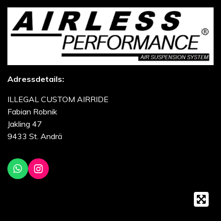
Adressdetails:
ILLEGAL CUSTOM AIRRIDE
Fabian Robnik
Jakling 47
9433 St. Andrä
W
I
h
n
a
s
t
t
s
a
A
g