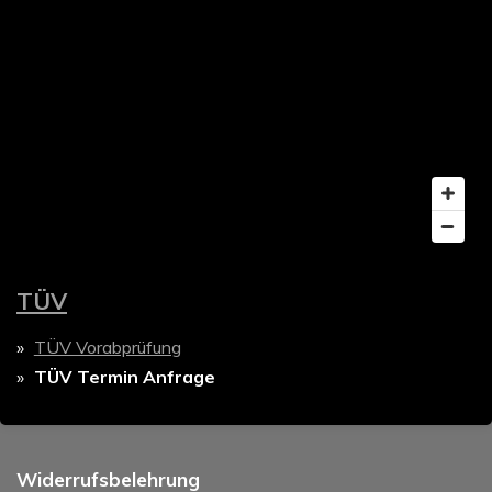
p
r
p
a
m
TÜV
TÜV Vorabprüfung
TÜV Termin Anfrage
Widerrufsbelehrung