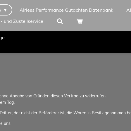
p
Airless Performance Gutachten Datenbank
A
 - und Zustellservice
ge
 ohne Angabe von Gründen diesen Vertrag zu widerrufen.
dem Tag,
ritter, der nicht der Beförderer ist, die Waren in Besitz genommen h
ie uns