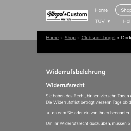
Zum
Home
Sho
Hauptinhalt
TÜV
Hol
springen
Home
»
Shop
»
Clubsportbügel
»
Dod
Widerrufsbelehrung
Widerrufsrecht
Sie haben das Recht, binnen vierzehn Tagen
Die Widerrufsfrist beträgt vierzehn Tage ab 
an dem Sie oder ein von Ihnen benannter D
Um Ihr Widerrufsrecht auszuüben, müssen S