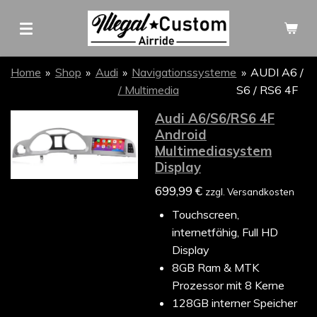
Zum
Hauptinhalt
springen
Home
»
Shop
»
Audi
»
Navigationssysteme
»
AUDI A6 /
/ Multimedia
S6 / RS6 4F
Audi A6/S6/RS6 4F
Android
Multimediasystem
Display
699,99 €
zzgl. Versandkosten
Touchscreen,
internetfähig, Full HD
Display
8GB Ram & MTK
Prozessor mit 8 Kerne
128GB interner Speicher