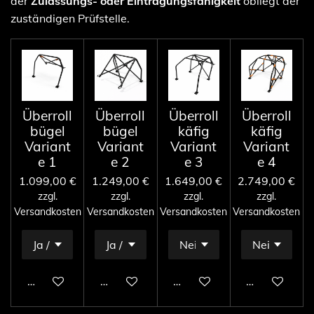
der
Zulassungs- oder Eintragungsfähigkeit
obliegt der
zuständigen Prüfstelle.
Überroll
Überroll
Überroll
Überroll
bügel
bügel
käfig
käfig
Variant
Variant
Variant
Variant
e 1
e 2
e 3
e 4
1.099,00 €
1.249,00 €
1.649,00 €
2.749,00 €
zzgl.
zzgl.
zzgl.
zzgl.
Versandkosten
Versandkosten
Versandkosten
Versandkosten
In den Warenkorb
In den Warenkorb
In den Warenkorb
In den Ware