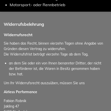
Motorsport- oder Rennbetrieb
Widerrufsbelehrung
Widerrufsrecht
Sie haben das Recht, binnen vierzehn Tagen ohne Angabe von
Gründen diesen Vertrag zu widerrufen.
Die Widerrufsfrist beträgt vierzehn Tage ab dem Tag,
an dem Sie oder ein von Ihnen benannter Dritter, der nicht
der Beförderer ist, die Waren in Besitz genommen haben
bzw. hat.
Um Ihr Widerrufsrecht auszuüben, müssen Sie uns
Airless Performance
Fabian Robnik
Jakling 47