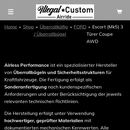
Zum
Hauptinhalt
springen
Home
»
Shop
»
Überrollkäfig
»
FORD
»
Escort (Mk5) 3
/ Überrollbügel
Türer Coupe
AWD
Airless Performance
ist ein spezialisierter Hersteller
von
Überrollbügeln und Sicherheitsstrukturen
für
Kraftfahrzeuge. Die Fertigung erfolgt als
Sonderanfertigung
nach kundenspezifischen
Anforderungen und unter Berücksichtigung der jeweils
relevanten technischen Richtlinien.
Die Herstellung erfolgt unter Verwendung
hochwertiger, geprüfter Materialien
mit
dokumentierten mechanischen Kennwerten. Alle