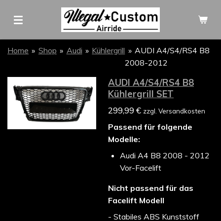
Zum
Hauptinhalt
springen
Home
»
Shop
»
Audi
»
Kühlergrill
»
AUDI A4/S4/RS4 B8
2008-2012
AUDI A4/S4/RS4 B8
Kühlergrill SET
299,99 €
zzgl. Versandkosten
Passend für folgende
Modelle:
Audi A4 B8 2008 - 2012
Vor-Facelift
Nicht passend für das
Facelift Modell
- Stabiles ABS Kunststoff