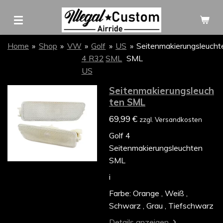
Zum
Hauptinhalt
springen
Home
»
Shop
»
VW
»
Golf
»
US
»
Seitenmakierungsleucht
4 R32
SML
SML
US
Seitenmakierungsleuch
ten SML
69,99 €
zzgl. Versandkosten
Golf 4
Seitenmakierungsleuchten
SML
i
Farbe: Orange , Weiß ,
Schwarz , Grau , Tiefschwarz
Details anzeigen