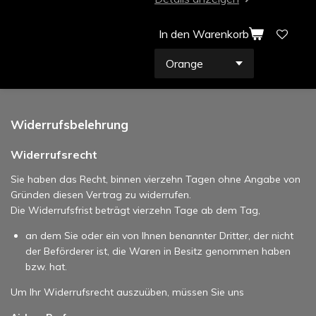
In den Warenkorb
Widerrufsbelehrung
Widerrufsrecht
Sie haben das Recht, binnen vierzehn Tagen ohne Angabe von
Gründen diesen Vertrag zu widerrufen.
Die Widerrufsfrist beträgt vierzehn Tage ab dem Tag,
an dem Sie oder ein von Ihnen benannter Dritter, der nicht
der Beförderer ist, die Waren in Besitz genommen haben
bzw. hat.
Um Ihr Widerrufsrecht auszuüben, müssen Sie uns