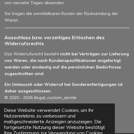
von vierzehn Tagen absenden.
Sie tragen die unmittelbaren Kosten der Rücksendung der
Waren.
Ausschluss bzw. vorzeitiges Erlöschen des
Widerrufsrechts
Das Widerrufsrecht besteht
nicht bei Verträgen zur Lieferung
von Waren, die nach Kundenspezifikationen angefertigt
werden oder eindeutig auf die persönlichen Bedürfnisse
zugeschnitten sind.
Ein Umtausch oder Widerruf bei Sonderanfertigungen ist
daher ausgeschlossen.
© 2020 - 2026 illegal_custom_airride
Mit Unterstützung von
Webador
Diese Website verwendet Cookies, um Ihr
Nutzererlebnis zu verbessern und
maßgeschneiderte Anzeigen anzuzeigen. Die
fortgesetzte Nutzung dieser Website bestätigt
Ihre Zustimmung zur Verwendung von Cookies.