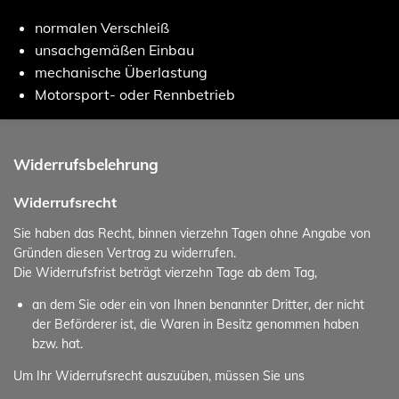
normalen Verschleiß
unsachgemäßen Einbau
mechanische Überlastung
Motorsport- oder Rennbetrieb
Widerrufsbelehrung
Widerrufsrecht
Sie haben das Recht, binnen vierzehn Tagen ohne Angabe von
Gründen diesen Vertrag zu widerrufen.
Die Widerrufsfrist beträgt vierzehn Tage ab dem Tag,
an dem Sie oder ein von Ihnen benannter Dritter, der nicht
der Beförderer ist, die Waren in Besitz genommen haben
bzw. hat.
Um Ihr Widerrufsrecht auszuüben, müssen Sie uns