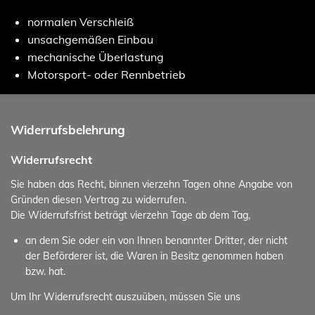
normalen Verschleiß
unsachgemäßen Einbau
mechanische Überlastung
Motorsport- oder Rennbetrieb
Widerrufsbelehrung
Widerrufsrecht
Sie haben das Recht, binnen vierzehn Tagen ohne Angabe von
Gründen diesen Vertrag zu widerrufen.
Die Widerrufsfrist beträgt vierzehn Tage ab dem Tag,
an dem Sie oder ein von Ihnen benannter Dritter, der nicht
der Beförderer ist, die Waren in Besitz genommen haben
bzw. hat.
Um Ihr Widerrufsrecht auszuüben, müssen Sie uns