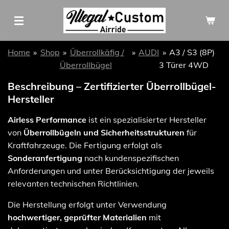
Zum
Hauptinhalt
springen
Home
»
Shop
»
Überrollkäfig /
»
AUDI
»
A3 / S3 (8P)
Überrollbügel
3 Türer 4WD
Beschreibung – Zertifizierter Überrollbügel-
Hersteller
Airless Performance
ist ein spezialisierter Hersteller
von
Überrollbügeln und Sicherheitsstrukturen
für
Kraftfahrzeuge. Die Fertigung erfolgt als
Sonderanfertigung
nach kundenspezifischen
Anforderungen und unter Berücksichtigung der jeweils
relevanten technischen Richtlinien.
Die Herstellung erfolgt unter Verwendung
hochwertiger, geprüfter Materialien
mit