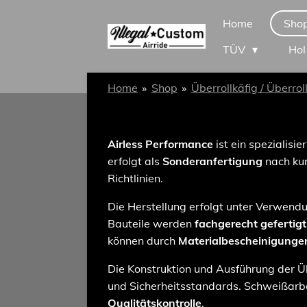
Zum
Home
Sho
Hauptinhalt
TÜV
Hol
springen
Home
»
Shop
»
Überrollkäfig / Überrol
Airless Performance
ist ein spezialisie
erfolgt als
Sonderanfertigung
nach kun
Richtlinien.
Die Herstellung erfolgt unter Verwen
Bauteile werden
fachgerecht gefertig
können durch
Materialbescheinigunge
Die Konstruktion und Ausführung der Üb
und Sicherheitsstandards. Schweißar
Qualitätskontrolle
.