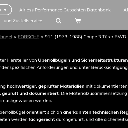
p
Airless Performance Gutachten Datenbank
A
 - und Zustellservice
lbügel
»
PORSCHE
»
911 (1973-1988) Coupe 3 Türer RWD
rter Hersteller von
Überrollbügeln und Sicherheitsstrukturen
denspezifischen Anforderungen und unter Berücksichtigung 
dung
hochwertiger, geprüfter Materialien
mit dokumentierten
t, geprüft und dokumentiert
. Die Materialzusammensetzung 
n
nachgewiesen werden.
errollbügel orientiert sich an
anerkannten technischen Reg
beiten werden
fachgerecht
durchgeführt, und alle sicherheits