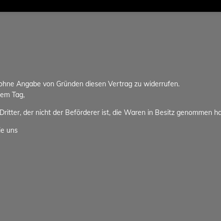
 ohne Angabe von Gründen diesen Vertrag zu widerrufen.
dem Tag,
ritter, der nicht der Beförderer ist, die Waren in Besitz genommen h
ie uns