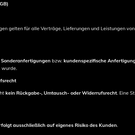
AGB)
n gelten für alle Verträge, Lieferungen und Leistungen vo
s
Sonderanfertigungen
bzw.
kundenspezifische Anfertigun
t wurde.
fsrecht
eht
kein Rückgabe-, Umtausch- oder Widerrufsrecht
. Eine S
rfolgt ausschließlich auf eigenes Risiko des Kunden
.