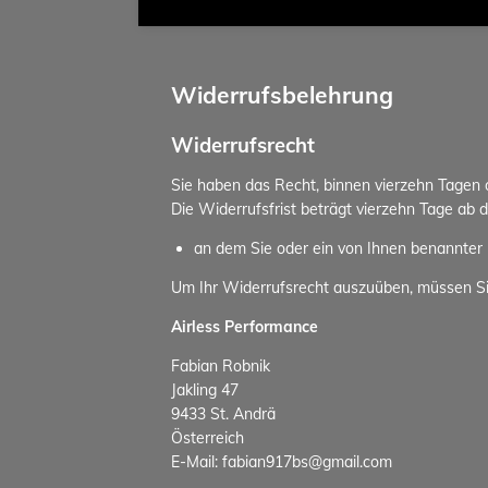
Widerrufsbelehrung
Widerrufsrecht
Sie haben das Recht, binnen vierzehn Tagen
Die Widerrufsfrist beträgt vierzehn Tage ab 
an dem Sie oder ein von Ihnen benannter D
Um Ihr Widerrufsrecht auszuüben, müssen S
Airless Performance
Fabian Robnik
Jakling 47
9433 St. Andrä
Österreich
E-Mail: fabian917bs@gmail.com