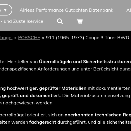
p
Airless Performance Gutachten Datenbank
A
 - und Zustellservice
lbügel
»
PORSCHE
»
911 (1965-1973) Coupe 3 Türer RWD
rter Hersteller von
Überrollbügeln und Sicherheitsstrukturen
denspezifischen Anforderungen und unter Berücksichtigung 
dung
hochwertiger, geprüfter Materialien
mit dokumentierten
t, geprüft und dokumentiert
. Die Materialzusammensetzung 
n
nachgewiesen werden.
errollbügel orientiert sich an
anerkannten technischen Reg
beiten werden
fachgerecht
durchgeführt, und alle sicherheits