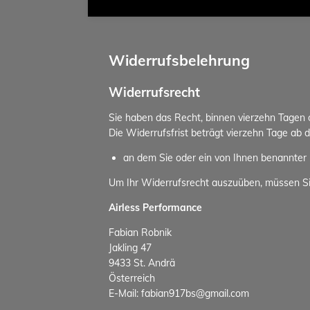
Widerrufsbelehrung
Widerrufsrecht
Sie haben das Recht, binnen vierzehn Tagen
Die Widerrufsfrist beträgt vierzehn Tage ab 
an dem Sie oder ein von Ihnen benannter D
Um Ihr Widerrufsrecht auszuüben, müssen S
Airless Performance
Fabian Robnik
Jakling 47
9433 St. Andrä
Österreich
E-Mail: fabian917bs@gmail.com