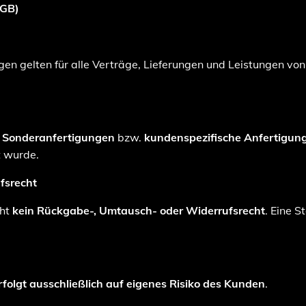
AGB)
n gelten für alle Verträge, Lieferungen und Leistungen vo
s
Sonderanfertigungen
bzw.
kundenspezifische Anfertigun
t wurde.
fsrecht
eht
kein Rückgabe-, Umtausch- oder Widerrufsrecht
. Eine S
rfolgt ausschließlich auf eigenes Risiko des Kunden
.