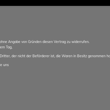
 ohne Angabe von Gründen diesen Vertrag zu widerrufen.
dem Tag,
ritter, der nicht der Beförderer ist, die Waren in Besitz genommen h
ie uns