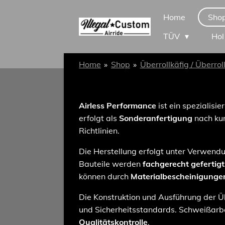
Zum
Home
Sho
Hauptinhalt
TÜV
Hol
springen
Home
»
Shop
»
Überrollkäfig / Überrol
Airless Performance
ist ein spezialisie
erfolgt als
Sonderanfertigung
nach kun
Richtlinien.
Die Herstellung erfolgt unter Verwen
Bauteile werden
fachgerecht gefertig
können durch
Materialbescheinigunge
Die Konstruktion und Ausführung der Üb
und Sicherheitsstandards. Schweißar
Qualitätskontrolle
.