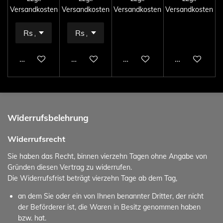
Versandkosten
Versandkosten
Versandkosten
Versandkosten
In den Warenkorb
In den Warenkorb
In den Warenkorb
In den Ware
Widerrufsbelehrung
Widerrufsrecht
Sie haben das Recht, binnen vierzehn Tagen ohne Angabe von
Gründen diesen Vertrag zu widerrufen.
Die Widerrufsfrist beträgt vierzehn Tage ab dem Tag,
an dem Sie oder ein von Ihnen benannter Dritter, der nicht
der Beförderer ist, die Waren in Besitz genommen haben
bzw. hat.