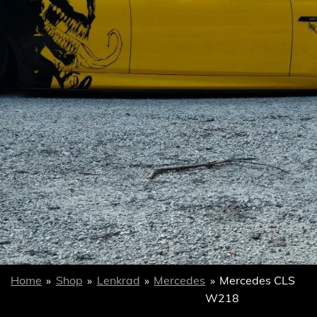
Home
»
Shop
»
Lenkrad
»
Mercedes
»
Mercedes CLS
W218