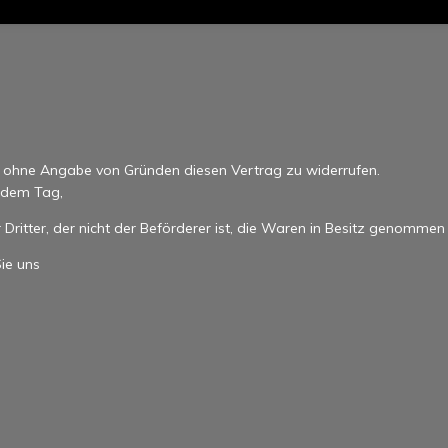
n ohne Angabe von Gründen diesen Vertrag zu widerrufen.
b dem Tag,
Dritter, der nicht der Beförderer ist, die Waren in Besitz genommen
ie uns