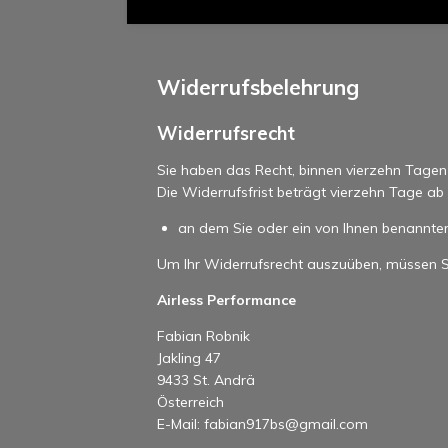
Widerrufsbelehrung
Widerrufsrecht
Sie haben das Recht, binnen vierzehn Tage
Die Widerrufsfrist beträgt vierzehn Tage a
an dem Sie oder ein von Ihnen benannter 
Um Ihr Widerrufsrecht auszuüben, müssen S
Airless Performance
Fabian Robnik
Jakling 47
9433 St. Andrä
Österreich
E-Mail: fabian917bs@gmail.com