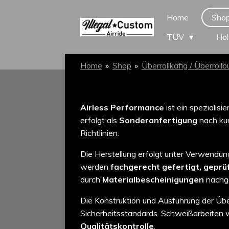
Zum
Home
Sho
Hauptinhalt
TÜV
Hol
springen
Home
»
Shop
»
Überrollkäfig / Überrollb
Airless Performance
ist ein spezialisi
erfolgt als
Sonderanfertigung
nach kun
Richtlinien.
Die Herstellung erfolgt unter Verwendu
werden
fachgerecht gefertigt, geprü
durch
Materialbescheinigungen
nachg
Die Konstruktion und Ausführung der Über
Sicherheitsstandards. Schweißarbeiten
Qualitätskontrolle
.