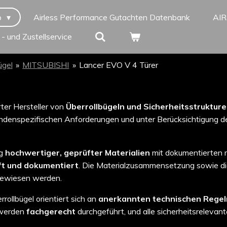
p
Airless Performance Gutachten Datenbank
AI
 - und Zustellservice
ügel
»
MITSUBISHI
»
Lancer EVO V 4 Türer
erter Hersteller von
Überrollbügeln und Sicherheitsstruktur
denspezifischen Anforderungen und unter Berücksichtigung de
ng
hochwertiger, geprüfter Materialien
mit dokumentierten 
ft und dokumentiert
. Die Materialzusammensetzung sowie d
ewiesen werden.
rollbügel orientiert sich an
anerkannten technischen Regel
 werden
fachgerecht
durchgeführt, und alle sicherheitsrelevant