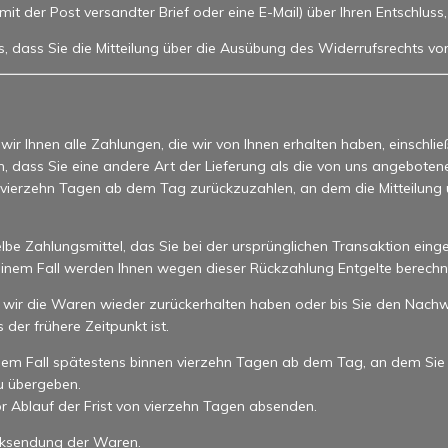
n mit der Post versandter Brief oder eine E-Mail) über Ihren Entschlus
s, dass Sie die Mitteilung über die Ausübung des Widerrufsrechts vo
ir Ihnen alle Zahlungen, die wir von Ihnen erhalten haben, einschlie
n, dass Sie eine andere Art der Lieferung als die von uns angebote
 vierzehn Tagen ab dem Tag zurückzuzahlen, an dem die Mitteilung ü
e Zahlungsmittel, das Sie bei der ursprünglichen Transaktion einge
keinem Fall werden Ihnen wegen dieser Rückzahlung Entgelte berechn
 wir die Waren wieder zurückerhalten haben oder bis Sie den Nachw
er frühere Zeitpunkt ist.
dem Fall spätestens binnen vierzehn Tagen ab dem Tag, an dem Sie
u übergeben.
or Ablauf der Frist von vierzehn Tagen absenden.
ücksendung der Waren.