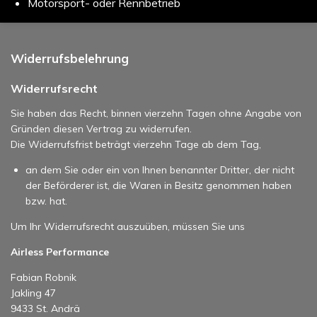
Motorsport- oder Rennbetrieb
Widerrufsbelehrung
Widerrufsrecht
Sie haben das Recht, binnen vierzehn Tagen ohne Angabe von
Gründen diesen Vertrag zu widerrufen.
Die Widerrufsfrist beträgt vierzehn Tage ab dem Tag,
an dem Sie oder ein von Ihnen benannter Dritter, der nicht
der Beförderer ist, die Waren in Besitz genommen haben
bzw. hat.
Um Ihr Widerrufsrecht auszuüben, müssen Sie uns
Airless Performance
Fabian Robnik
Jakling 47
9433 St. Andrä