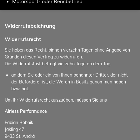
Motorsport- oder Rennbetrieb
Widerrufsbelehrung
Widerrufsrecht
Sie haben das Recht, binnen vierzehn Tagen ohne Angabe von
Gründen diesen Vertrag zu widerrufen.
Die Widerrufsfrist beträgt vierzehn Tage ab dem Tag,
an dem Sie oder ein von Ihnen benannter Dritter, der nicht
der Beförderer ist, die Waren in Besitz genommen haben
bzw. hat.
Um Ihr Widerrufsrecht auszuüben, müssen Sie uns
Airless Performance
Fabian Robnik
Jakling 47
9433 St. Andrä