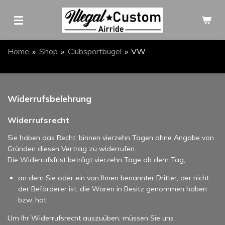
Zum
Hauptinhalt
springen
Home
»
Shop
»
Clubsportbügel
»
VW
Widerrufsbelehrung
Widerrufsrecht
Sie haben das Recht, binnen vierzehn Tagen ohne Angabe von
Gründen diesen Vertrag zu widerrufen.
Die Widerrufsfrist beträgt vierzehn Tage ab dem Tag,
an dem Sie oder ein von Ihnen benannter Dritter, der nicht
der Beförderer ist, die Waren in Besitz genommen haben
bzw. hat.
Um Ihr Widerrufsrecht auszuüben, müssen Sie uns