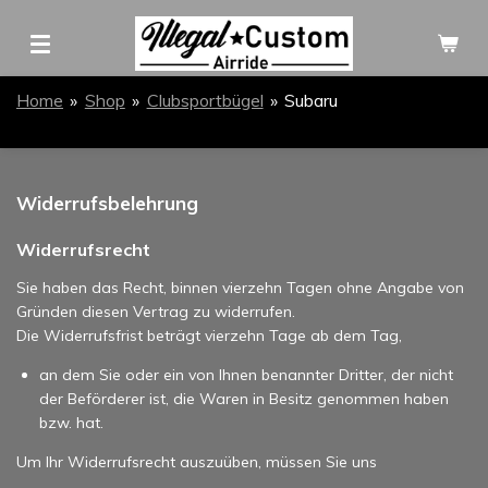
Zum
Hauptinhalt
springen
Home
»
Shop
»
Clubsportbügel
»
Subaru
Widerrufsbelehrung
Widerrufsrecht
Sie haben das Recht, binnen vierzehn Tagen ohne Angabe von
Gründen diesen Vertrag zu widerrufen.
Die Widerrufsfrist beträgt vierzehn Tage ab dem Tag,
an dem Sie oder ein von Ihnen benannter Dritter, der nicht
der Beförderer ist, die Waren in Besitz genommen haben
bzw. hat.
Um Ihr Widerrufsrecht auszuüben, müssen Sie uns