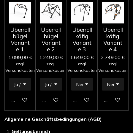
Überroll
Überroll
Überroll
Überroll
bügel
bügel
käfig
käfig
Variant
Variant
Variant
Variant
e 1
e 2
e 3
e 4
1.099,00 €
1.249,00 €
1.649,00 €
2.749,00 €
zzgl.
zzgl.
zzgl.
zzgl.
Versandkosten
Versandkosten
Versandkosten
Versandkosten
In den Warenkorb
In den Warenkorb
In den Warenkorb
In den Waren
Allgemeine Geschäftsbedingungen (AGB)
Geltungsbereich