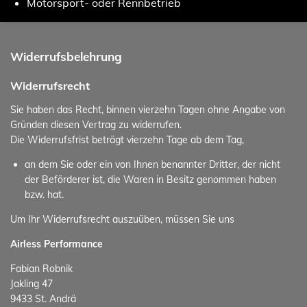
Motorsport- oder Rennbetrieb
Widerrufsbelehrung
Widerrufsrecht
Sie haben das Recht, binnen vierzehn Tagen ohne Angabe von
Gründen diesen Vertrag zu widerrufen.
Die Widerrufsfrist beträgt vierzehn Tage ab dem Tag,
an dem Sie oder ein von Ihnen benannter Dritter, der nicht
der Beförderer ist, die Waren in Besitz genommen haben
bzw. hat.
Um Ihr Widerrufsrecht auszuüben, müssen Sie uns
Airless Performance
Fabian Robnik
Jakling 47
9433 St. Andrä