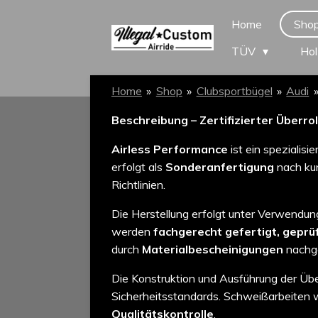
Zum
Home
Sho
Hauptinhalt
TÜV
Hol
springen
Home
»
Shop
»
Clubsportbügel
»
Audi
Beschreibung – Zertifizierter Überro
Airless Performance
ist ein spezialisi
erfolgt als
Sonderanfertigung
nach kun
Richtlinien.
Die Herstellung erfolgt unter Verwendu
werden
fachgerecht gefertigt, geprü
durch
Materialbescheinigungen
nachg
Die Konstruktion und Ausführung der Über
Sicherheitsstandards. Schweißarbeiten
Qualitätskontrolle
.