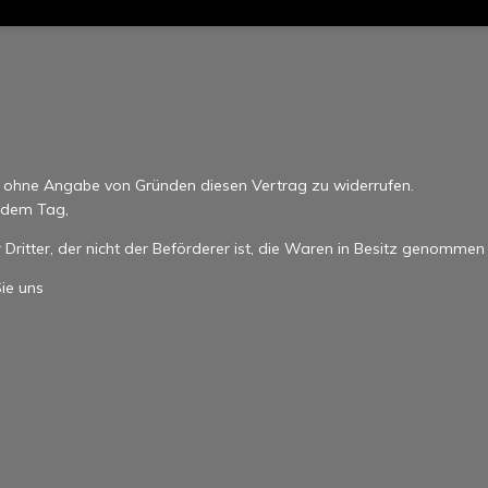
n ohne Angabe von Gründen diesen Vertrag zu widerrufen.
b dem Tag,
Dritter, der nicht der Beförderer ist, die Waren in Besitz genommen
ie uns