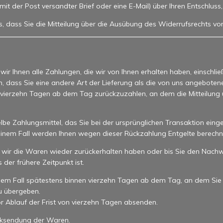
n mit der Post versandter Brief oder eine E-Mail) über Ihren Entschlus
s, dass Sie die Mitteilung über die Ausübung des Widerrufsrechts vo
ir Ihnen alle Zahlungen, die wir von Ihnen erhalten haben, einschlie
n, dass Sie eine andere Art der Lieferung als die von uns angebote
 vierzehn Tagen ab dem Tag zurückzuzahlen, an dem die Mitteilung ü
e Zahlungsmittel, das Sie bei der ursprünglichen Transaktion einge
keinem Fall werden Ihnen wegen dieser Rückzahlung Entgelte berechn
 wir die Waren wieder zurückerhalten haben oder bis Sie den Nachw
er frühere Zeitpunkt ist.
dem Fall spätestens binnen vierzehn Tagen ab dem Tag, an dem Sie
u übergeben.
or Ablauf der Frist von vierzehn Tagen absenden.
ücksendung der Waren.