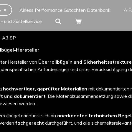
p
Airless Performance Gutachten Datenbank
AI
 - und Zustellservice
»
A3 8P
llbügel-Hersteller
erter Hersteller von
Überrollbügeln und Sicherheitsstruktur
denspezifischen Anforderungen und unter Berücksichtigung de
ng
hochwertiger, geprüfter Materialien
mit dokumentierten 
ft und dokumentiert
. Die Materialzusammensetzung sowie d
ewiesen werden.
rollbügel orientiert sich an
anerkannten technischen Regel
 werden
fachgerecht
durchgeführt, und alle sicherheitsrelevant