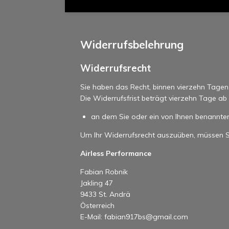
Widerrufsbelehrung
Widerrufsrecht
Sie haben das Recht, binnen vierzehn Tage
Die Widerrufsfrist beträgt vierzehn Tage a
an dem Sie oder ein von Ihnen benannter 
Um Ihr Widerrufsrecht auszuüben, müssen S
Airless Performance
Fabian Robnik
Jakling 47
9433 St. Andrä
Österreich
E-Mail: fabian917bs@gmail.com