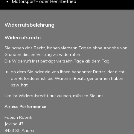
Motorsport- oder Rennbetrieb
Widerrufsbelehrung
Widerrufsrecht
Sie haben das Recht, binnen vierzehn Tagen ohne Angabe von
Gründen diesen Vertrag zu widerrufen.
Die Widerrufsfrist beträgt vierzehn Tage ab dem Tag,
an dem Sie oder ein von Ihnen benannter Dritter, der nicht
der Beförderer ist, die Waren in Besitz genommen haben
bzw. hat.
Um Ihr Widerrufsrecht auszuüben, müssen Sie uns
Airless Performance
Fabian Robnik
Jakling 47
9433 St. Andrä