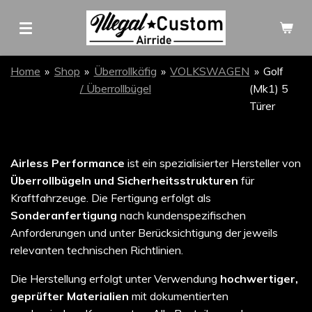
Zum
Hauptinhalt
springen
Home
»
Shop
»
Überrollkäfig
»
VOLKSWAGEN
»
Golf
/ Überrollbügel
(Mk1) 5
Türer
Airless Performance
ist ein spezialisierter Hersteller von
Überrollbügeln und Sicherheitsstrukturen
für
Kraftfahrzeuge. Die Fertigung erfolgt als
Sonderanfertigung
nach kundenspezifischen
Anforderungen und unter Berücksichtigung der jeweils
relevanten technischen Richtlinien.
Die Herstellung erfolgt unter Verwendung
hochwertiger,
geprüfter Materialien
mit dokumentierten