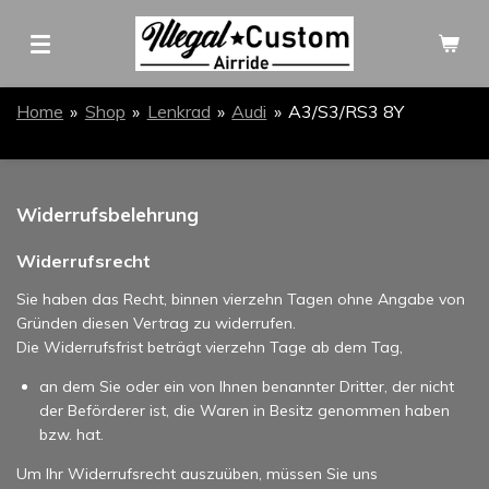
Zum
Hauptinhalt
springen
Home
»
Shop
»
Lenkrad
»
Audi
»
A3/S3/RS3 8Y
Widerrufsbelehrung
Widerrufsrecht
Sie haben das Recht, binnen vierzehn Tagen ohne Angabe von
Gründen diesen Vertrag zu widerrufen.
Die Widerrufsfrist beträgt vierzehn Tage ab dem Tag,
an dem Sie oder ein von Ihnen benannter Dritter, der nicht
der Beförderer ist, die Waren in Besitz genommen haben
bzw. hat.
Um Ihr Widerrufsrecht auszuüben, müssen Sie uns