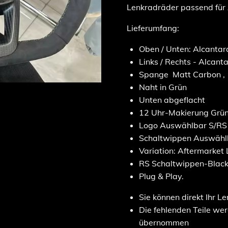
Lenkradräder passend f
Lieferumfang:
Oben / Unten: Alcantar
Links / Rechts - Alcant
Spange Matt Carbon ,
Naht in Grün
Unten abgeflacht
12 Uhr-Makierung Grü
Logo Auswählbar
S/RS
Schaltwippen Auswähl
Variation: Aftermarket
RS Schaltwippen-Black
Plug & Play.
Sie können direkt Ihr L
Die fehlenden Teile we
übernommen