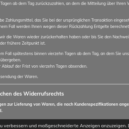
 Tagen ab dem Tag zurückzuzahlen, an dem die Mitteilung über Ihren W
 Zahlungsmittel, das Sie bei der ursprünglichen Transaktion eingeset
einem Fall werden Ihnen wegen dieser Rückzahlung Entgelte berechnet
wir die Waren wieder zurückerhalten haben oder bis Sie den Nachwei
r frühere Zeitpunkt ist.
em Fall spätestens binnen vierzehn Tagen ab dem Tag, an dem Sie uns
 übergeben.
r Ablauf der Frist von vierzehn Tagen absenden.
cksendung der Waren.
schen des Widerrufsrechts
ägen zur Lieferung von Waren, die nach Kundenspezifikationen ange
d.
rtigungen ist daher ausgeschlossen.
zu verbessern und maßgeschneiderte Anzeigen anzuzeigen. D