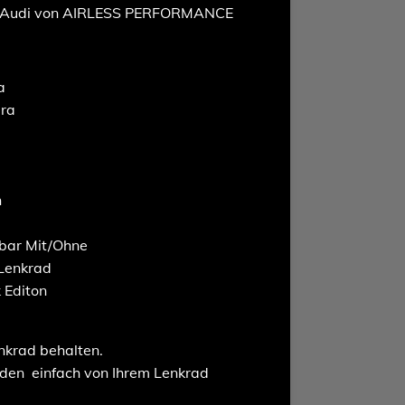
ür Audi von AIRLESS PERFORMANCE
a
ara
n
bar Mit/Ohne
 Lenkrad
 Editon
enkrad behalten.
rden einfach von Ihrem Lenkrad