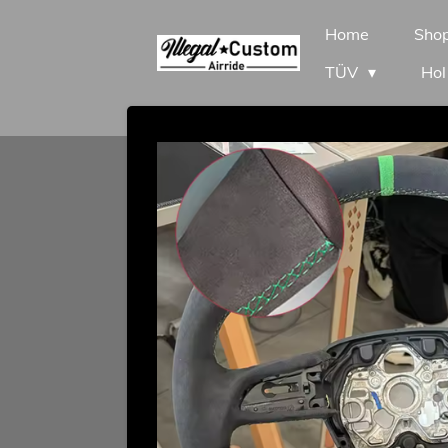
Zum
Home
Sho
Hauptinhalt
TÜV
Hol
springen