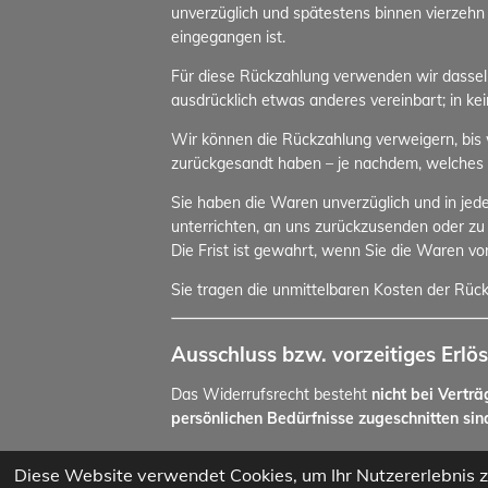
unverzüglich und spätestens binnen vierzehn
eingegangen ist.
Für diese Rückzahlung verwenden wir dasselbe
ausdrücklich etwas anderes vereinbart; in k
Wir können die Rückzahlung verweigern, bis 
zurückgesandt haben – je nachdem, welches de
Sie haben die Waren unverzüglich und in jed
unterrichten, an uns zurückzusenden oder zu
Die Frist ist gewahrt, wenn Sie die Waren vo
Sie tragen die unmittelbaren Kosten der Rü
Ausschluss bzw. vorzeitiges Erlö
Das Widerrufsrecht besteht
nicht bei Vertr
persönlichen Bedürfnisse zugeschnitten sin
Ein Umtausch oder Widerruf bei Sonderanfe
Diese Website verwendet Cookies, um Ihr Nutzererlebnis 
© 2020 - 2026 illegal_custom_airride