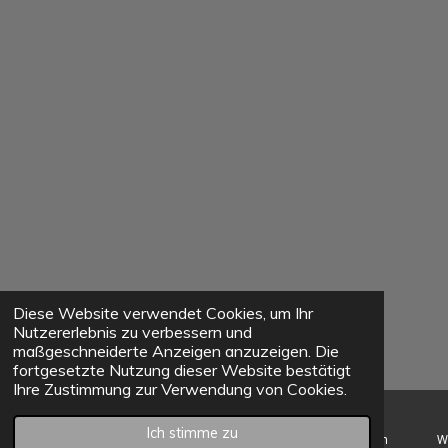
Diese Website verwendet Cookies, um Ihr
Nutzererlebnis zu verbessern und
maßgeschneiderte Anzeigen anzuzeigen. Die
fortgesetzte Nutzung dieser Website bestätigt
Ihre Zustimmung zur Verwendung von Cookies.
Ich stimme zu
E-Mail
Telefon
Karte
Instagram
W