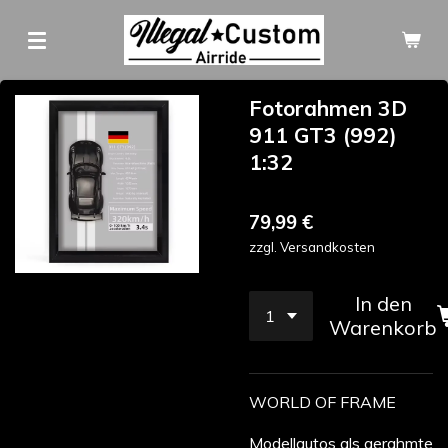
Zum
Hauptinhalt
springen
Fotorahmen 3D
911 GT3 (992)
1:32
79,99 €
zzgl. Versandkosten
In den
Warenkorb
WORLD OF FRAME
Modellautos als gerahmte