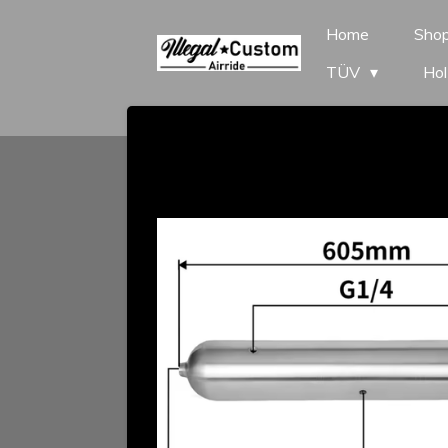
Zum
Home
Sho
Hauptinhalt
TÜV
Hol
springen