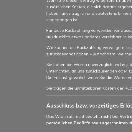
Wenn Sie diesen Vertrag widerrufen, haben w
zusätzlichen Kosten, die sich daraus ergebe
haben), unverzüglich und spätestens binnen
eingegangen ist.
Für diese Rückzahlung verwenden wir dasselb
ausdrücklich etwas anderes vereinbart; in 
Wir können die Rückzahlung verweigern, bis
zurückgesandt haben – je nachdem, welches d
Sie haben die Waren unverzüglich und in je
unterrichten, an uns zurückzusenden oder z
Die Frist ist gewahrt, wenn Sie die Waren v
Sie tragen die unmittelbaren Kosten der R
Ausschluss bzw. vorzeitiges Erl
Das Widerrufsrecht besteht
nicht bei Vert
persönlichen Bedürfnisse zugeschnitten s