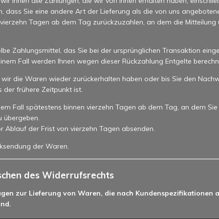
ir Ihnen alle Zahlungen, die wir von Ihnen erhalten haben, einschlie
n, dass Sie eine andere Art der Lieferung als die von uns angebote
 vierzehn Tagen ab dem Tag zurückzuzahlen, an dem die Mitteilung ü
e Zahlungsmittel, das Sie bei der ursprünglichen Transaktion einge
keinem Fall werden Ihnen wegen dieser Rückzahlung Entgelte berechn
 wir die Waren wieder zurückerhalten haben oder bis Sie den Nachw
er frühere Zeitpunkt ist.
dem Fall spätestens binnen vierzehn Tagen ab dem Tag, an dem Sie
u übergeben.
or Ablauf der Frist von vierzehn Tagen absenden.
ücksendung der Waren.
öschen des Widerrufsrechts
rägen zur Lieferung von Waren, die nach Kundenspezifikationen a
ind.