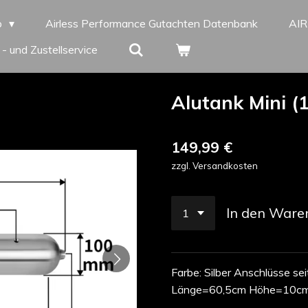
p
Airless Performance Gutachten Datenbank
AI
 - und Zustellservice
Alutank Mini (
149,99 €
zzgl. Versandkosten
In den Ware
Farbe: Silber Anschlüsse se
Länge=60,5cm Höhe=10cm 