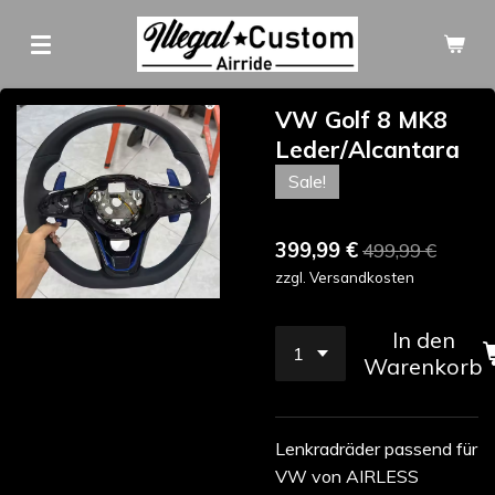
Zum
Hauptinhalt
springen
VW Golf 8 MK8
Leder/Alcantara
Sale!
399,99 €
499,99 €
zzgl. Versandkosten
In den
Warenkorb
Lenkradräder passend für
VW von AIRLESS