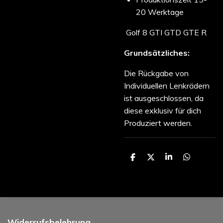
20 Werktage
Golf 8 GTI GTD GTE R
Grundsätzliches:
Die Rückgabe von
Individuellen Lenkrädern
ist ausgeschlossen, da
diese exklusiv für dich
Produziert werden.
T
T
T
T
e
e
e
e
i
i
i
i
l
l
l
l
e
e
e
e
n
n
n
n
Widerrufsbelehrung