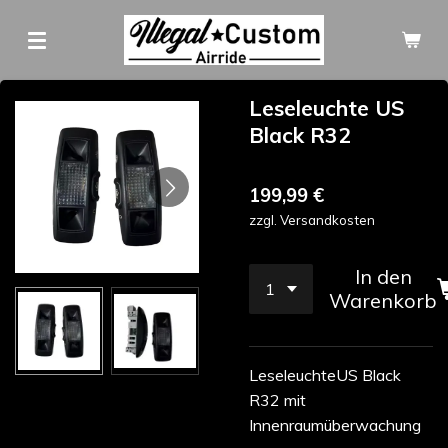
Zum
Hauptinhalt
springen
Leseleuchte US
Black R32
199,99 €
zzgl. Versandkosten
In den
Warenkorb
LeseleuchteUS Black
R32 mit
Innenraumüberwachung