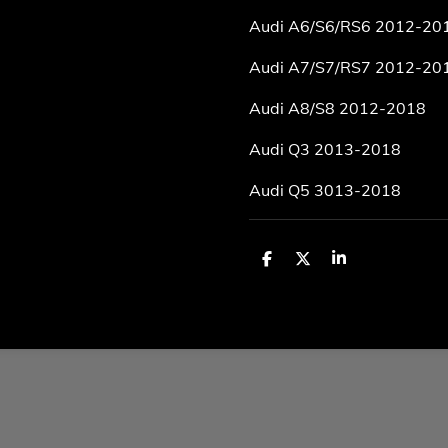
Audi A6/S6/RS6 2012-20
Audi A7/S7/RS7 2012-20
Audi A8/S8 2012-2018
Audi Q3 2013-2018
Audi Q5 3013-2018
T
T
T
e
e
e
i
i
i
l
l
l
e
e
e
n
n
n