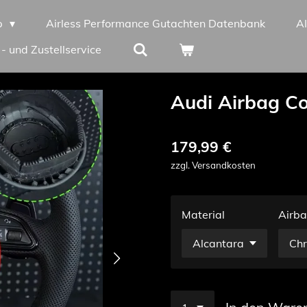
p
Airless Performance Gutachten Datenbank
A
 - und Zustellservice
Audi Airbag C
179,99 €
zzgl. Versandkosten
Material
Airba