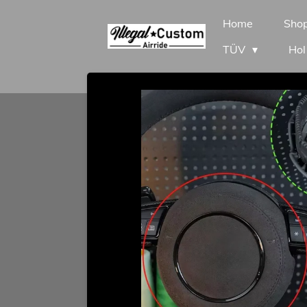
Zum
Home
Sho
Hauptinhalt
TÜV
Hol
springen