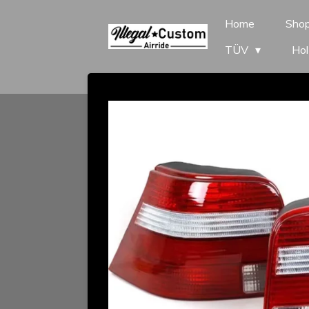
Zum
Home
Sho
Hauptinhalt
TÜV
Hol
springen