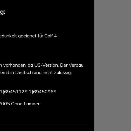
g:
edunkelt geeignet für Golf 4
n vorhanden, da US-Version. Der Verbau
mit in Deutschland nicht zulässig!
 1J6945112S 1J6945096S
2005 Ohne Lampen