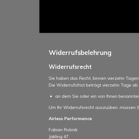
Widerrufsbelehrung
Widerrufsrecht
Sie haben das Recht, binnen vierzehn Tage
Die Widerrufsfrist beträgt vierzehn Tage a
an dem Sie oder ein von Ihnen benannter 
Um Ihr Widerrufsrecht auszuüben, müssen S
Airless Performance
Fabian Robnik
Jakling 47