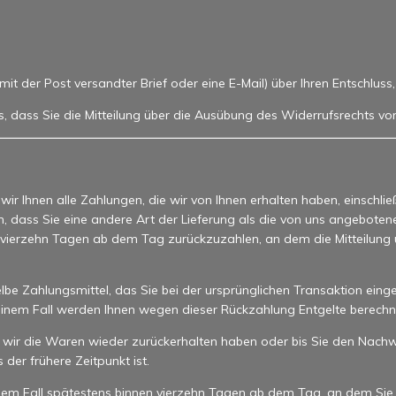
n mit der Post versandter Brief oder eine E-Mail) über Ihren Entschlus
s, dass Sie die Mitteilung über die Ausübung des Widerrufsrechts vo
ir Ihnen alle Zahlungen, die wir von Ihnen erhalten haben, einschlie
n, dass Sie eine andere Art der Lieferung als die von uns angebote
 vierzehn Tagen ab dem Tag zurückzuzahlen, an dem die Mitteilung ü
e Zahlungsmittel, das Sie bei der ursprünglichen Transaktion einge
keinem Fall werden Ihnen wegen dieser Rückzahlung Entgelte berechn
 wir die Waren wieder zurückerhalten haben oder bis Sie den Nachw
er frühere Zeitpunkt ist.
dem Fall spätestens binnen vierzehn Tagen ab dem Tag, an dem Sie