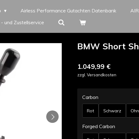
p
Airless Performance Gutachten Datenbank
AI
 - und Zustellservice
BMW Short Shi
1.049,99 €
zzgl. Versandkosten
Carbon
Rot
Schwarz
Ohn
Forged Carbon