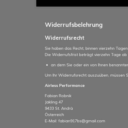
Widerrufsbelehrung
Widerrufsrecht
Sie haben das Recht, binnen vierzehn Tage
Die Widerrufsfrist beträgt vierzehn Tage a
an dem Sie oder ein von Ihnen benannter 
Um Ihr Widerrufsrecht auszuüben, müssen S
Airless Performance
Fabian Robnik
Jakling 47
9433 St. Andrä
Österreich
E-Mail: fabian917bs@gmail.com