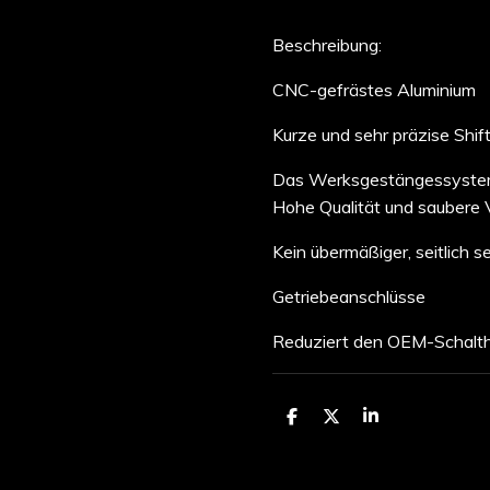
Beschreibung:
CNC-gefrästes Aluminium
Kurze und sehr präzise Shif
Das Werksgestängessystem b
Hohe Qualität und saubere 
Kein übermäßiger, seitlich se
Getriebeanschlüsse
Reduziert den OEM-Schalt
T
T
T
e
e
e
i
i
i
l
l
l