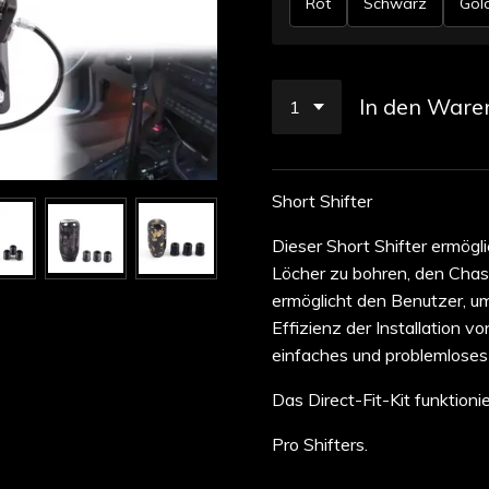
Rot
Schwarz
Gol
In den Ware
Short Shifter
Dieser Short Shifter ermög
Löcher zu bohren, den Chass
ermöglicht den Benutzer, um
Effizienz der Installation vo
einfaches und problemloses
Das Direct-Fit-Kit funktio
Pro Shifters.